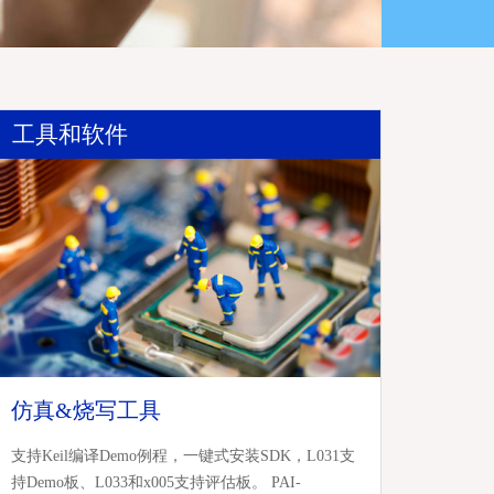
工具和软件
仿真&烧写工具
支持Keil编译Demo例程，一键式安装SDK，L031支
持Demo板、L033和x005支持评估板。 PAI-