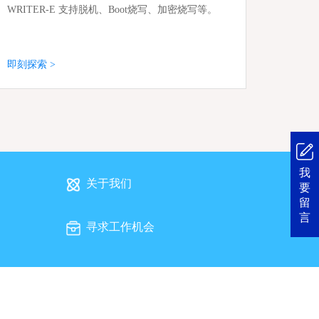
WRITER-E 支持脱机、Boot烧写、加密烧写等。
即刻探索 >
我
关于我们
要
留
言
寻求工作机会