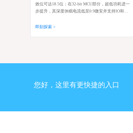
效位可达18.5位；在32-bit MCU部分，超低功耗进一
步提升，其深度休眠电流低至0.9微安并支持IO和定
时器唤醒，集成了LCD显示驱动、RTC等模块，实
现了小信号的放大、采集，DAC信号输出，完美的
即刻探索 >
整合了信号链与LCD等功能。
您好，这里有更快捷的入口