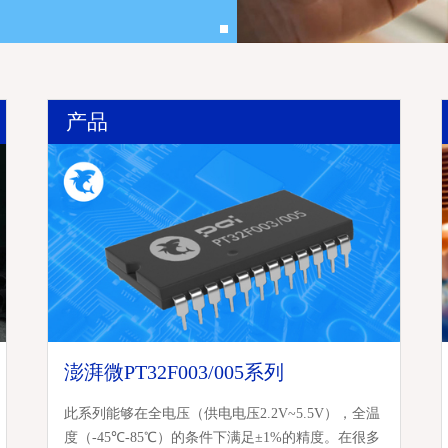
产品
澎湃微PT32F003/005系列
此系列能够在全电压（供电电压2.2V~5.5V），全温
度（-45℃-85℃）的条件下满足±1%的精度。在很多