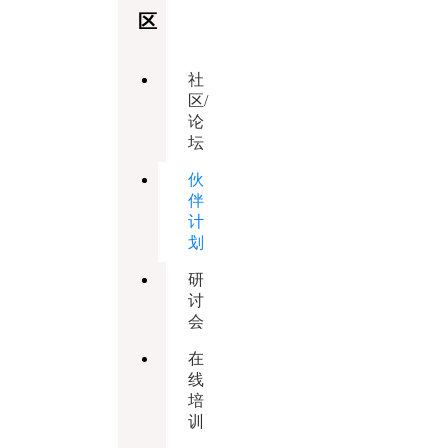
区
社
区/
论
坛
伙
伴
计
划
研
讨
会
在
线
培
训