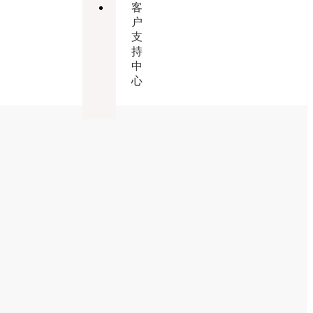
客
户
支
持
中
心