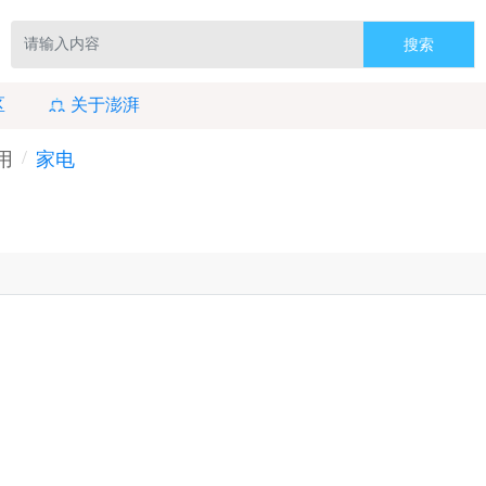
搜索
区
关于澎湃
用
家电