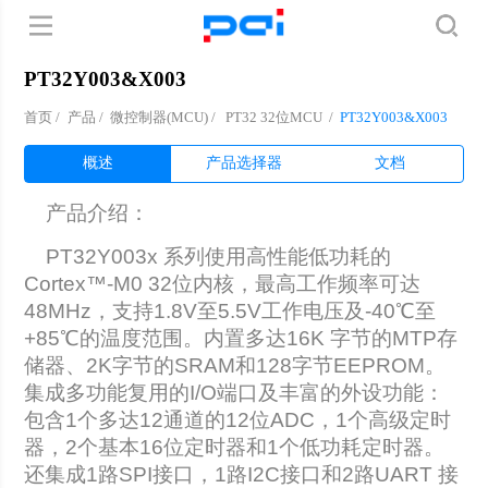
PT32Y003&X003
首页
/
产品
/
微控制器(MCU) /
PT32 32位MCU
/
PT32Y003&X003
概述
产品选择器
文档
产品介绍：
PT32Y003x 系列使用高性能低功耗的
Cortex™-M0 32位内核，最高工作频率可达
48MHz，支持1.8V至5.5V工作电压及-40℃至
+85℃的温度范围。内置多达16K 字节的MTP存
储器、2K字节的SRAM和128字节EEPROM。
集成多功能复用的I/O端口及丰富的外设功能：
包含1个多达12通道的12位ADC，1个高级定时
器，2个基本16位定时器和1个低功耗定时器。
还集成1路SPI接口，1路I2C接口和2路UART 接